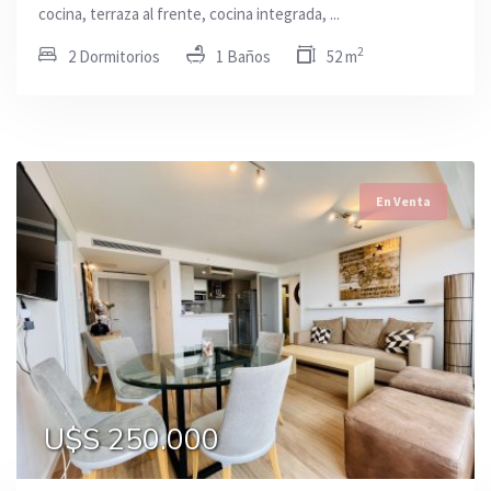
cocina, terraza al frente, cocina integrada, ...
2
2 Dormitorios
1 Baños
52 m
En Venta
U$S 250.000