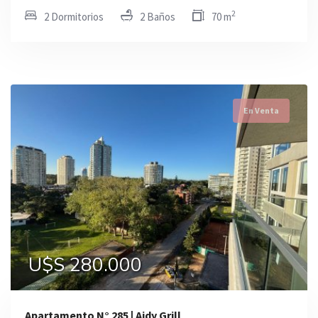
2
2 Dormitorios
2 Baños
70 m
En Venta
U$S 280.000
Apartamento N° 285 | Aidy Grill