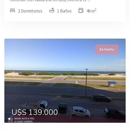
2
2 Dormitorios
1 Baños
46 m
En Venta
U$S 139.000