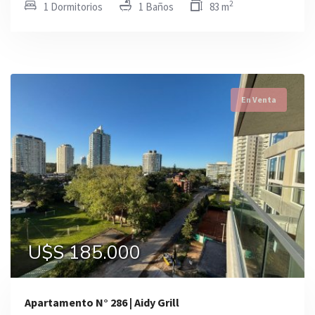
2
1 Dormitorios
1 Baños
83 m
En Venta
U$S 185.000
Apartamento N° 286 | Aidy Grill