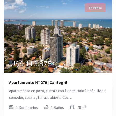
En Venta
U$S 113.875
Apartamento N° 279 | Cantegril
Apartamento en pozo, cuenta con 1 dormitorio 1 baño, living
comedor, cocina , terraza abierta Coci ...
2
1 Dormitorios
1 Baños
48 m