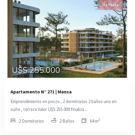
En Venta
U$S 255.000
Apartamento N° 271 | Mansa
Emprendimiento en poszo , 2 dormitorios 2 baños uno en
suite , terraza Valor U$S 255.000 finaliza ...
2
2 Dormitorios
2 Baños
64 m